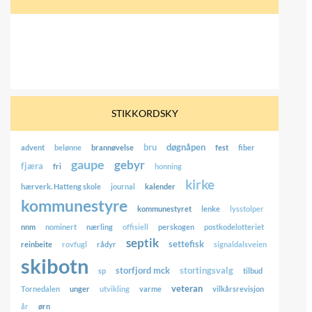
STIKKORDSKY
bru
døgnåpen
advent
belønne
brannøvelse
fest
fiber
gaupe
gebyr
fjæra
fri
honning
kirke
hærverk. Hatteng skole
journal
kalender
kommunestyre
kommunestyret
lenke
lysstolper
nnm
nominert
nærling
offisiell
perskogen
postkodelotteriet
septik
settefisk
reinbeite
rovfugl
rådyr
signaldalsveien
skibotn
storfjord mck
stortingsvalg
sp
tilbud
veteran
Tornedalen
unger
utvikling
varme
vilkårsrevisjon
år
ørn