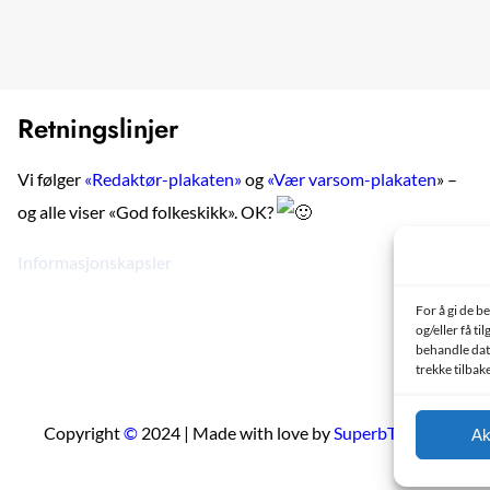
Retningslinjer
Vi følger
«Redaktør-plakaten»
og
«Vær varsom-plakaten
» –
og alle viser «God folkeskikk». OK?
Informasjonskapsler
For å gi de b
og/eller få ti
behandle data
trekke tilbak
Copyright
©
2024 | Made with love by
SuperbThemes
Ak