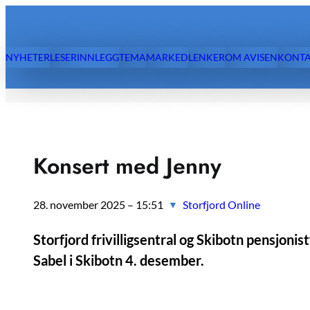
Hopp
til
innhold
NYHETER
LESERINNLEGG
TEMA
MARKED
LENKER
OM AVISEN
KONTA
Konsert med Jenny
28. november 2025 – 15:51
Storfjord Online
▼
Storfjord frivilligsentral og Skibotn pensjoni
Sabel i Skibotn 4. desember.