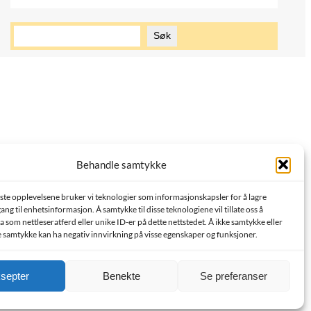
S
Søk
ø
k
Behandle samtykke
este opplevelsene bruker vi teknologier som informasjonskapsler for å lagre
lgang til enhetsinformasjon. Å samtykke til disse teknologiene vil tillate oss å
 som nettleseratferd eller unike ID-er på dette nettstedet. Å ikke samtykke eller
e samtykke kan ha negativ innvirkning på visse egenskaper og funksjoner.
septer
Benekte
Se preferanser