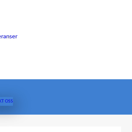
eranser
KT OSS