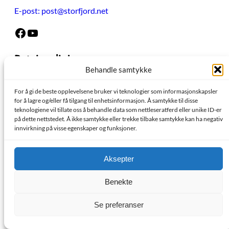
E-post: post@storfjord.net
Facebook
YouTube
Retningslinjer
Behandle samtykke
Vi følger
«Redaktør-plakaten»
og
«Vær varsom-plakaten
»
– og alle viser «God folkeskikk». OK?
For å gi de beste opplevelsene bruker vi teknologier som informasjonskapsler
for å lagre og/eller få tilgang til enhetsinformasjon. Å samtykke til disse
Informasjonskapsler
teknologiene vil tillate oss å behandle data som nettleseratferd eller unike ID-er
på dette nettstedet. Å ikke samtykke eller trekke tilbake samtykke kan ha negativ
innvirkning på visse egenskaper og funksjoner.
Copyright
©
2024 | Made with love by
SuperbThemes
Aksepter
Benekte
Se preferanser