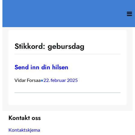
Hopp
til
innhold
Stikkord:
gebursdag
Send inn din hilsen
Vidar Forsaa
22. februar 2025
•
Kontakt oss
Kontaktskjema