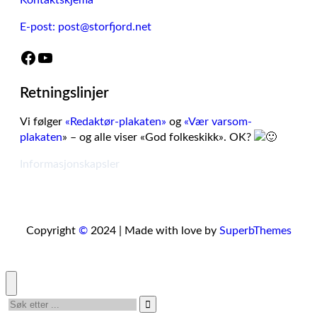
Kontaktskjema
E-post: post@storfjord.net
Facebook
YouTube
Retningslinjer
Vi følger
«Redaktør-plakaten»
og
«Vær varsom-
plakaten
» – og alle viser «God folkeskikk». OK?
Informasjonskapsler
Copyright
©
2024 | Made with love by
SuperbThemes