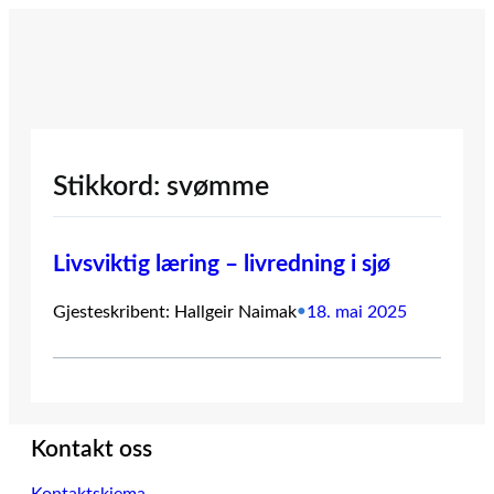
Hopp
til
innhold
Stikkord:
svømme
Livsviktig læring – livredning i sjø
Gjesteskribent: Hallgeir Naimak
•
18. mai 2025
Kontakt oss