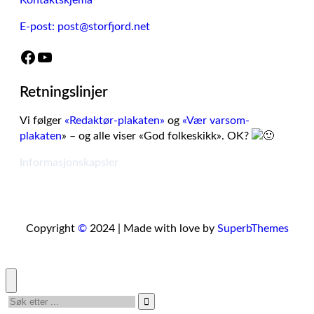
Kontaktskjema
E-post: post@storfjord.net
Facebook
YouTube
Retningslinjer
Vi følger
«Redaktør-plakaten»
og
«Vær varsom-
plakaten
» – og alle viser «God folkeskikk». OK?
Informasjonskapsler
Copyright
©
2024 | Made with love by
SuperbThemes