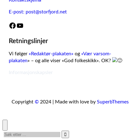
Kontaktskjema
E-post: post@storfjord.net
Facebook
YouTube
Retningslinjer
Vi følger
«Redaktør-plakaten»
og
«Vær varsom-
plakaten
» – og alle viser «God folkeskikk». OK?
Informasjonskapsler
Copyright
©
2024 | Made with love by
SuperbThemes