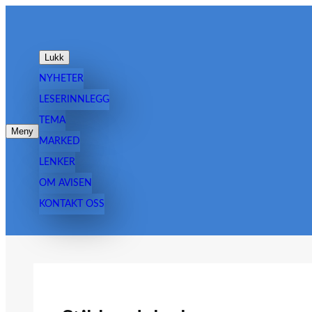
Hopp
til
innhold
Lukk
NYHETER
LESERINNLEGG
TEMA
Meny
MARKED
LENKER
OM AVISEN
KONTAKT OSS