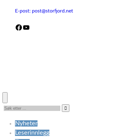
E-post: post@storfjord.net
Facebook
YouTube
Nyheter
Leserinnlegg