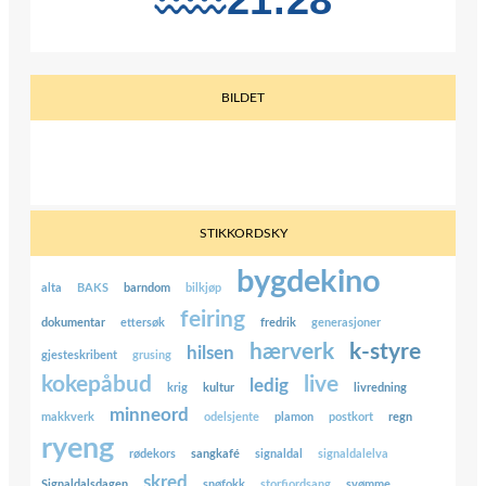
BILDET
STIKKORDSKY
bygdekino
alta
BAKS
barndom
bilkjøp
feiring
dokumentar
ettersøk
fredrik
generasjoner
hærverk
k-styre
hilsen
gjesteskribent
grusing
kokepåbud
live
ledig
krig
kultur
livredning
minneord
makkverk
odelsjente
plamon
postkort
regn
ryeng
rødekors
sangkafé
signaldal
signaldalelva
skred
Signaldalsdagen
snøfokk
storfjordsang
svømme