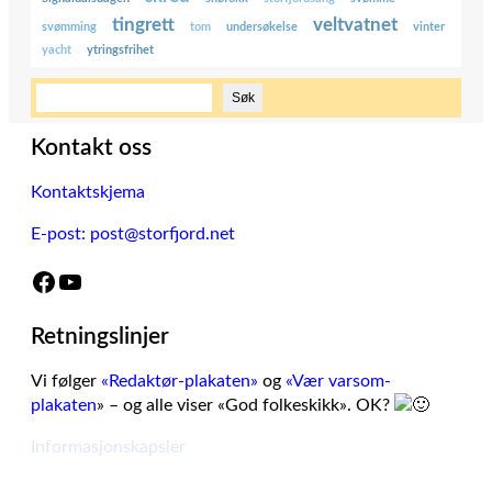
tingrett
veltvatnet
svømming
tom
undersøkelse
vinter
yacht
ytringsfrihet
S
Søk
ø
k
Kontakt oss
Kontaktskjema
E-post: post@storfjord.net
Facebook
YouTube
Retningslinjer
Vi følger
«Redaktør-plakaten»
og
«Vær varsom-
plakaten
» – og alle viser «God folkeskikk». OK?
Informasjonskapsler