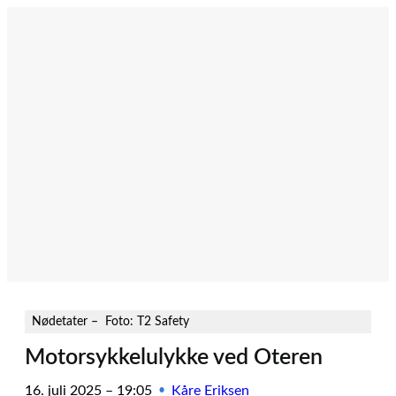
Hopp
til
innhold
Nødetater – Foto: T2 Safety
Motorsykkelulykke ved Oteren
16. juli 2025 – 19:05
Kåre Eriksen
•