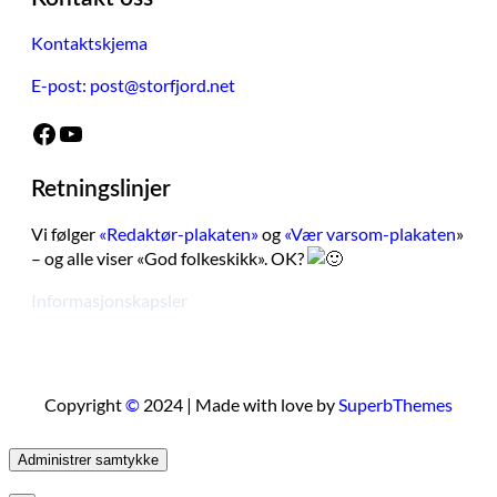
Kontaktskjema
E-post: post@storfjord.net
Facebook
YouTube
Retningslinjer
Vi følger
«Redaktør-plakaten»
og
«Vær varsom-plakaten
»
– og alle viser «God folkeskikk». OK?
Informasjonskapsler
Copyright
©
2024 | Made with love by
SuperbThemes
Administrer samtykke