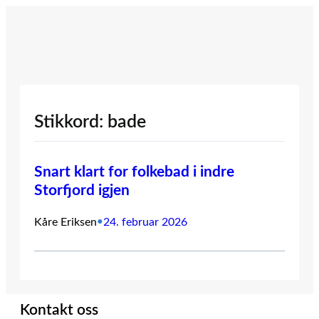
Hopp
til
innhold
Stikkord:
bade
Snart klart for folkebad i indre
Storfjord igjen
Kåre Eriksen
•
24. februar 2026
Kontakt oss