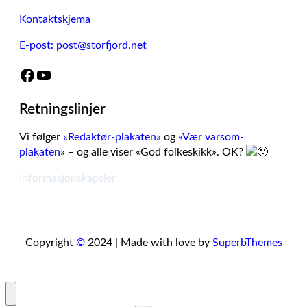
Kontaktskjema
E-post: post@storfjord.net
Facebook
YouTube
Retningslinjer
Vi følger
«Redaktør-plakaten»
og
«Vær varsom-
plakaten
» – og alle viser «God folkeskikk». OK?
Informasjonskapsler
Copyright
©
2024 | Made with love by
SuperbThemes