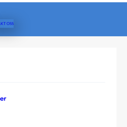
KT OSS
ner