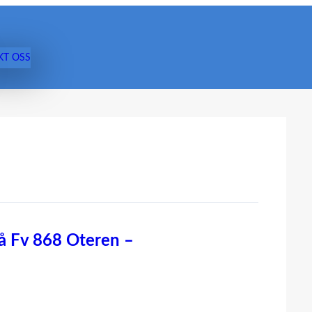
KT OSS
på Fv 868 Oteren –