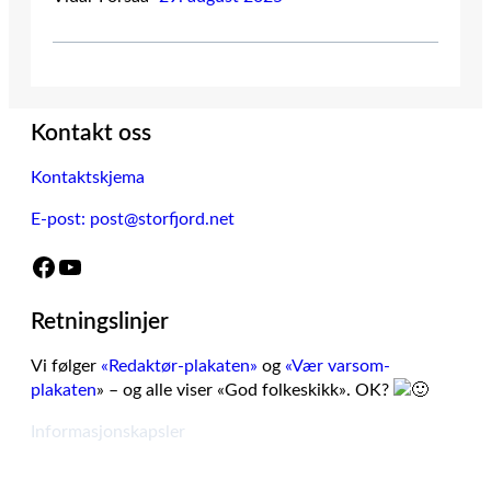
Kontakt oss
Kontaktskjema
E-post: post@storfjord.net
Facebook
YouTube
Retningslinjer
Vi følger
«Redaktør-plakaten»
og
«Vær varsom-
plakaten
» – og alle viser «God folkeskikk». OK?
Informasjonskapsler