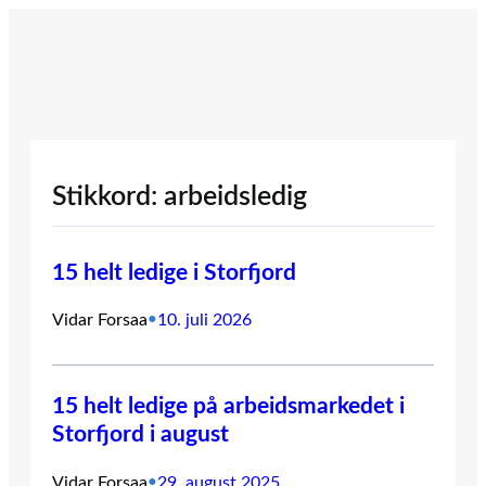
Hopp
til
innhold
Stikkord:
arbeidsledig
15 helt ledige i Storfjord
Vidar Forsaa
•
10. juli 2026
15 helt ledige på arbeidsmarkedet i
Storfjord i august
Vidar Forsaa
•
29. august 2025