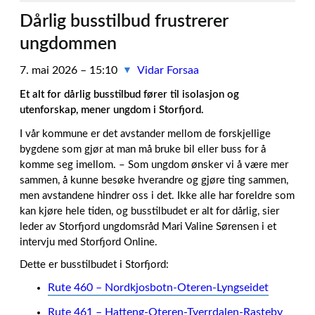
Dårlig busstilbud frustrerer
ungdommen
7. mai 2026 – 15:10
Vidar Forsaa
▼
Et alt for dårlig busstilbud fører til isolasjon og
utenforskap, mener ungdom i Storfjord.
I vår kommune er det avstander mellom de forskjellige
bygdene som gjør at man må bruke bil eller buss for å
komme seg imellom. – Som ungdom ønsker vi å være mer
sammen, å kunne besøke hverandre og gjøre ting sammen,
men avstandene hindrer oss i det. Ikke alle har foreldre som
kan kjøre hele tiden, og busstilbudet er alt for dårlig, sier
leder av Storfjord ungdomsråd Mari Valine Sørensen i et
intervju med Storfjord Online.
Dette er busstilbudet i Storfjord:
Rute 460 – Nordkjosbotn-Oteren-Lyngseidet
Rute 461 – Hatteng-Oteren-Tverrdalen-Rasteby