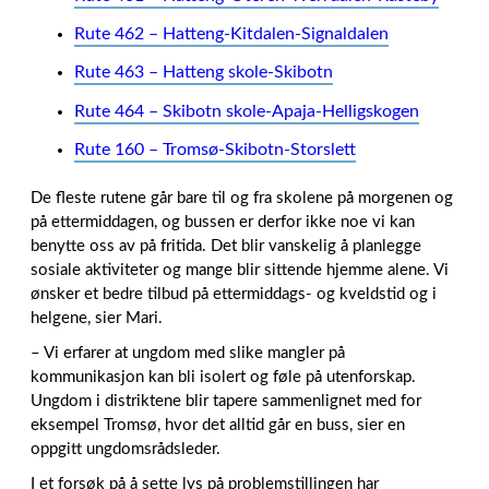
Rute 462 – Hatteng-Kitdalen-Signaldalen
Rute 463 – Hatteng skole-Skibotn
Rute 464 – Skibotn skole-Apaja-Helligskogen
Rute 160 – Tromsø-Skibotn-Storslett
De fleste rutene går bare til og fra skolene på morgenen og
på ettermiddagen, og bussen er derfor ikke noe vi kan
benytte oss av på fritida. Det blir vanskelig å planlegge
sosiale aktiviteter og mange blir sittende hjemme alene. Vi
ønsker et bedre tilbud på ettermiddags- og kveldstid og i
helgene, sier Mari.
– Vi erfarer at ungdom med slike mangler på
kommunikasjon kan bli isolert og føle på utenforskap.
Ungdom i distriktene blir tapere sammenlignet med for
eksempel Tromsø, hvor det alltid går en buss, sier en
oppgitt ungdomsrådsleder.
I et forsøk på å sette lys på problemstillingen har