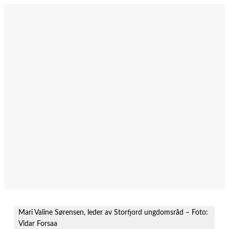
Hopp
til
innhold
Mari Valine Sørensen, leder av Storfjord ungdomsråd – Foto:
Vidar Forsaa