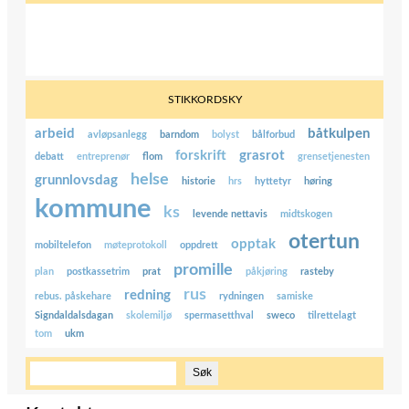
STIKKORDSKY
arbeid
båtkulpen
avløpsanlegg
barndom
bolyst
bålforbud
forskrift
grasrot
debatt
entreprenør
flom
grensetjenesten
helse
grunnlovsdag
historie
hrs
hyttetyr
høring
kommune
ks
levende nettavis
midtskogen
otertun
opptak
mobiltelefon
møteprotokoll
oppdrett
promille
plan
postkassetrim
prat
påkjøring
rasteby
rus
redning
rebus. påskehare
rydningen
samiske
Signdaldalsdagan
skolemiljø
spermasetthval
sweco
tilrettelagt
tom
ukm
S
Søk
ø
k