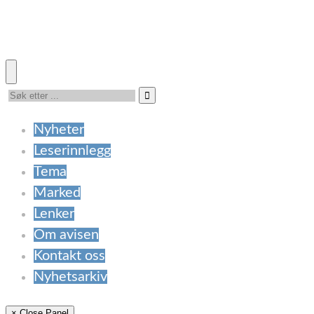
Nyheter
Leserinnlegg
Tema
Marked
Lenker
Om avisen
Kontakt oss
Nyhetsarkiv
× Close Panel