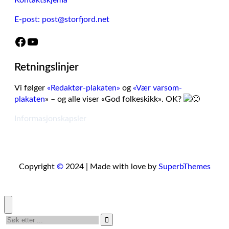
Kontaktskjema
E-post: post@storfjord.net
Facebook
YouTube
Retningslinjer
Vi følger
«Redaktør-plakaten»
og
«Vær varsom-
plakaten
» – og alle viser «God folkeskikk». OK?
Informasjonskapsler
Copyright
©
2024 | Made with love by
SuperbThemes