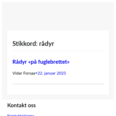
Hopp
til
innhold
Stikkord:
rådyr
Rådyr «på fuglebrettet»
Vidar Forsaa
•
22. januar 2025
Kontakt oss