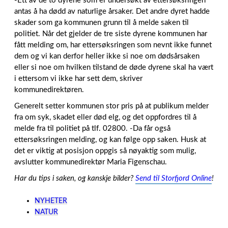
-Ett av de to dyrene som er undersøkt av ettersøksringen
antas å ha dødd av naturlige årsaker. Det andre dyret hadde
skader som ga kommunen grunn til å melde saken til
politiet. Når det gjelder de tre siste dyrene kommunen har
fått melding om, har ettersøksringen som nevnt ikke funnet
dem og vi kan derfor heller ikke si noe om dødsårsaken
eller si noe om hvilken tilstand de døde dyrene skal ha vært
i ettersom vi ikke har sett dem, skriver
kommunedirektøren.
Generelt setter kommunen stor pris på at publikum melder
fra om syk, skadet eller død elg, og det oppfordres til å
melde fra til politiet på tlf. 02800. -Da får også
ettersøksringen melding, og kan følge opp saken. Husk at
det er viktig at posisjon oppgis så nøyaktig som mulig,
avslutter kommunedirektør Maria Figenschau.
Har du tips i saken, og kanskje bilder?
Send til Storfjord Online
!
NYHETER
NATUR