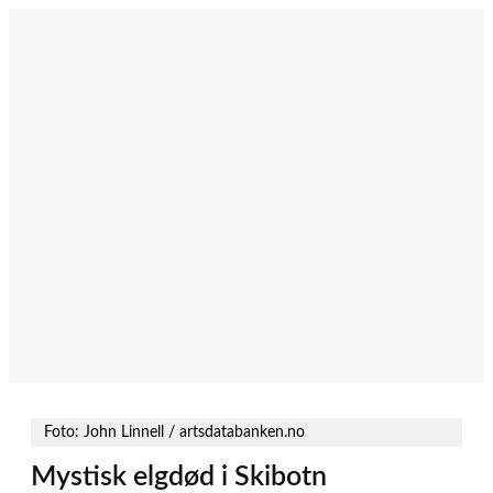
Hopp
til
innhold
Foto: John Linnell / artsdatabanken.no
Mystisk elgdød i Skibotn