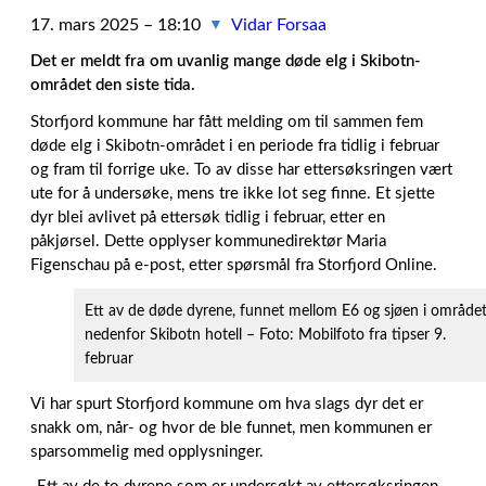
17. mars 2025 – 18:10
Vidar Forsaa
▼
Det er meldt fra om uvanlig mange døde elg i Skibotn-
området den siste tida.
Storfjord kommune har fått melding om til sammen fem
døde elg i Skibotn-området i en periode fra tidlig i februar
og fram til forrige uke. To av disse har ettersøksringen vært
ute for å undersøke, mens tre ikke lot seg finne. Et sjette
dyr blei avlivet på ettersøk tidlig i februar, etter en
påkjørsel. Dette opplyser kommunedirektør Maria
Figenschau på e-post, etter spørsmål fra Storfjord Online.
Ett av de døde dyrene, funnet mellom E6 og sjøen i område
nedenfor Skibotn hotell – Foto: Mobilfoto fra tipser 9.
februar
Vi har spurt Storfjord kommune om hva slags dyr det er
snakk om, når- og hvor de ble funnet, men kommunen er
sparsommelig med opplysninger.