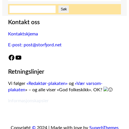
S
Søk
ø
k
Kontakt oss
Kontaktskjema
E-post: post@storfjord.net
Facebook
YouTube
Retningslinjer
Vi følger
«Redaktør-plakaten»
og
«Vær varsom-
plakaten
» – og alle viser «God folkeskikk». OK?
Informasjonskapsler
Copyright
©
2024 | Made with love by
SuperbThemes