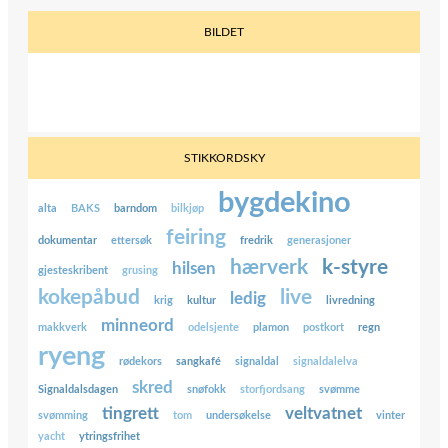
BILDET
STIKKORDSKY
bygdekino
alta
BAKS
barndom
bilkjøp
feiring
dokumentar
ettersøk
fredrik
generasjoner
hærverk
k-styre
hilsen
gjesteskribent
grusing
kokepåbud
live
ledig
krig
kultur
livredning
minneord
makkverk
odelsjente
plamon
postkort
regn
ryeng
rødekors
sangkafé
signaldal
signaldalelva
skred
Signaldalsdagen
snøfokk
storfjordsang
svømme
tingrett
veltvatnet
svømming
tom
undersøkelse
vinter
yacht
ytringsfrihet