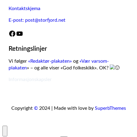
Kontaktskjema
E-post: post@storfjord.net
Facebook
YouTube
Retningslinjer
Vi følger
«Redaktør-plakaten»
og
«Vær varsom-
plakaten
» – og alle viser «God folkeskikk». OK?
Informasjonskapsler
Copyright
©
2024 | Made with love by
SuperbThemes