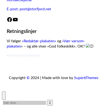
Kontaktskjema
E-post: post@storfjord.net
Facebook
YouTube
Retningslinjer
Vi følger
«Redaktør-plakaten»
og
«Vær varsom-
plakaten
» – og alle viser «God folkeskikk». OK?
Informasjonskapsler
Copyright
©
2024 | Made with love by
SuperbThemes