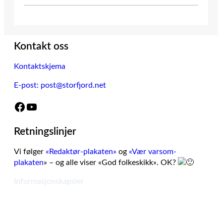
Kontakt oss
Kontaktskjema
E-post: post@storfjord.net
Facebook
YouTube
Retningslinjer
Vi følger
«Redaktør-plakaten»
og
«Vær varsom-
plakaten
» – og alle viser «God folkeskikk». OK?
Informasjonskapsler