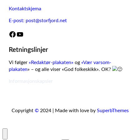
Kontaktskjema
E-post: post@storfjord.net
Facebook
YouTube
Retningslinjer
Vi følger
«Redaktør-plakaten»
og
«Vær varsom-
plakaten
» – og alle viser «God folkeskikk». OK?
Informasjonskapsler
Copyright
©
2024 | Made with love by
SuperbThemes