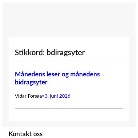
Hopp
til
innhold
Stikkord:
bdiragsyter
Månedens leser og månedens
bidragsyter
Vidar Forsaa
•
3. juni 2026
Kontakt oss