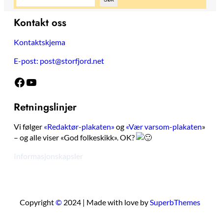
ø
k
Kontakt oss
Kontaktskjema
E-post: post@storfjord.net
Facebook
YouTube
Retningslinjer
Vi følger
«Redaktør-plakaten»
og
«Vær varsom-plakaten
»
– og alle viser «God folkeskikk». OK?
Informasjonskapsler
Copyright
©
2024 | Made with love by
SuperbThemes