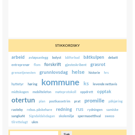
STIKKORDSKY
arbeid
båtkulpen
avløpsanlegg
bolyst
bålforbud
debatt
forskrift
grasrot
entreprenør
flom
gjesteskribent
helse
grunnlovsdag
grensetjenesten
historie
hrs
kommune
ks
hyttetyr
høring
levende nettavis
opptak
midtskogen
mobiltelefon
møteprotokoll
oppdrett
otertun
promille
plan
postkassetrim
prat
påkjøring
rus
redning
rasteby
rebus. påskehare
rydningen
samiske
sangkafé
Signdaldalsdagan
skolemiljø
spermasetthval
sweco
tilrettelagt
ukm
S
Søk