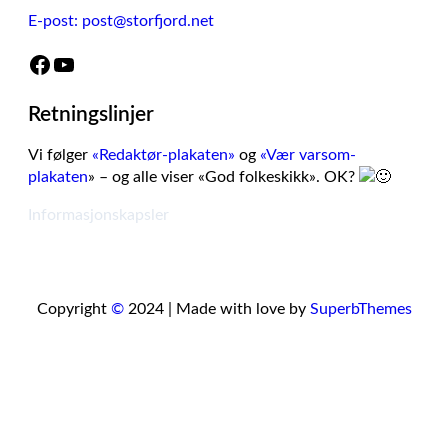
E-post: post@storfjord.net
Facebook
YouTube
Retningslinjer
Vi følger
«Redaktør-plakaten»
og
«Vær varsom-
plakaten
» – og alle viser «God folkeskikk». OK?
Informasjonskapsler
Copyright
©
2024 | Made with love by
SuperbThemes