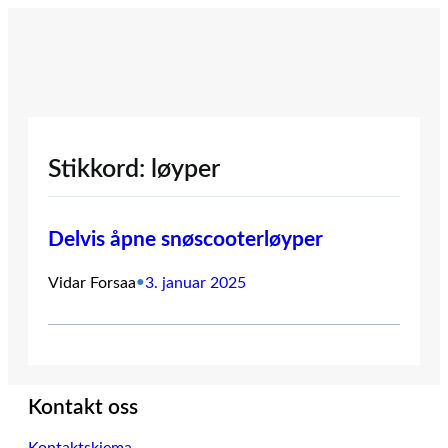
Hopp
til
innhold
Stikkord:
løyper
Delvis åpne snøscooterløyper
Vidar Forsaa
•
3. januar 2025
Kontakt oss