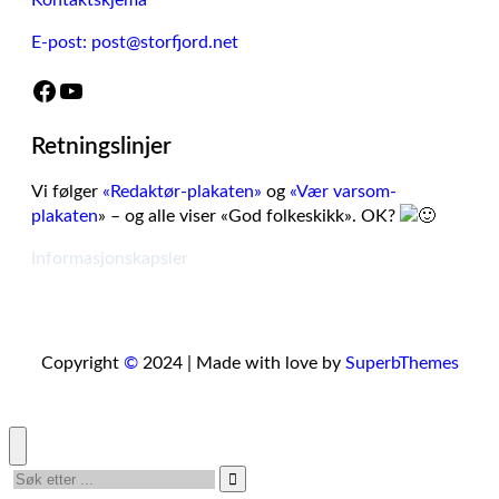
Kontaktskjema
E-post: post@storfjord.net
Facebook
YouTube
Retningslinjer
Vi følger
«Redaktør-plakaten»
og
«Vær varsom-
plakaten
» – og alle viser «God folkeskikk». OK?
Informasjonskapsler
Copyright
©
2024 | Made with love by
SuperbThemes