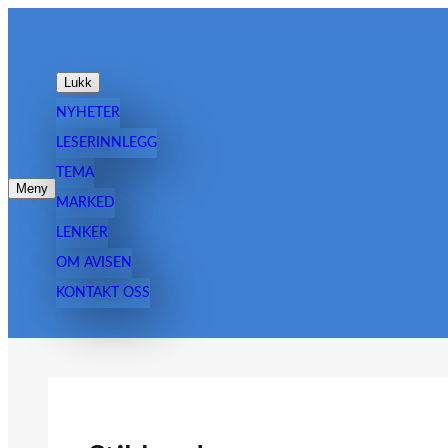
Hopp
til
innhold
Lukk
NYHETER
LESERINNLEGG
TEMA
Meny
MARKED
LENKER
OM AVISEN
KONTAKT OSS