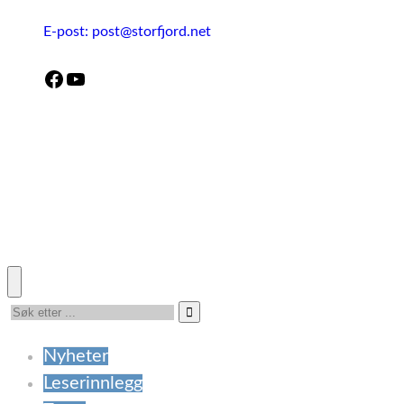
E-post: post@storfjord.net
Facebook
YouTube
Nyheter
Leserinnlegg