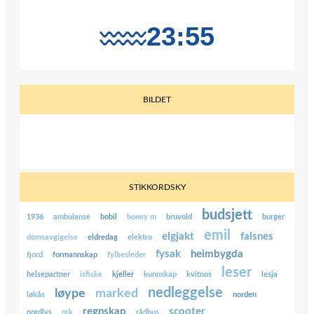
BILDET
STIKKORDSKY
budsjett
1936
ambulanse
bobil
boney m
bruvold
burger
emil
elgjakt
falsnes
domsavgigelse
eldredag
elektro
fysak
heimbygda
fjord
formannskap
fylkesleder
leser
helsepartner
isfiske
kjeller
kunnskap
kvitnos
lesja
nedleggelse
løype
marked
løkås
norden
regnskap
scooter
nordlys
nrk
rådhus