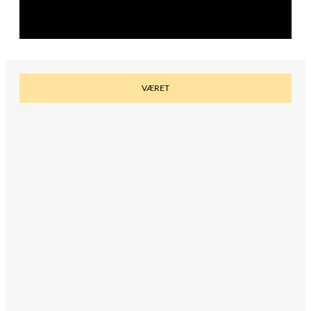
n
k
VÆRET