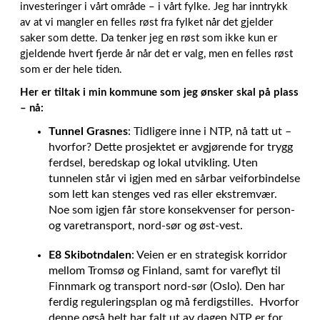
investeringer i vårt område – i vårt fylke. Jeg har inntrykk
av at vi mangler en felles røst fra fylket når det gjelder
saker som dette. Da tenker jeg en røst som ikke kun er
gjeldende hvert fjerde år når det er valg, men en felles røst
som er der hele tiden.
Her er tiltak i min kommune som jeg ønsker skal på plass
– nå:
Tunnel Grasnes
: Tidligere inne i NTP, nå tatt ut –
hvorfor? Dette prosjektet er avgjørende for trygg
ferdsel, beredskap og lokal utvikling. Uten
tunnelen står vi igjen med en sårbar veiforbindelse
som lett kan stenges ved ras eller ekstremvær.
Noe som igjen får store konsekvenser for person-
og varetransport, nord-sør og øst-vest.
E8 Skibotndalen
: Veien er en strategisk korridor
mellom Tromsø og Finland, samt for vareflyt til
Finnmark og transport nord-sør (Oslo). Den har
ferdig reguleringsplan og må ferdigstilles. Hvorfor
denne også helt har falt ut av dagen NTP er for