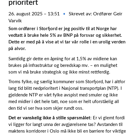
prioritert
26. august 2025 – 13:51
Skrevet av: Ordfører Geir
•
Varvik
Som ordfører i Storfjord er jeg positiv til at Norge har
vedtatt å bruke hele 5% av BNP på forsvar og sikkerhet.
Dette er med på å vise at vi tar vår rolle i en urolig verden
på alvor.
Samtidig gir dette en åpning for at 1,5% av midlene kan
brukes på infrastruktur og beredskap mv. – en mulighet
som vi må bruke strategisk og ikke minst rettferdig.
Troms fylke, og særlig kommuner som Storfjord, har i altfor
lang tid blitt nedprioritert i Nasjonal transportplan (NTP). I
gjeldende NTP er vårt fylke avspist med smuler og ikke
med midler i det hele tatt, noe som er helt uforståelig all
den tid vi ser hva som skjer rundt oss.
Det er vanskelig ikke å stille spørsmålet
: Er vi glemt fordi
vi ligger for langt unna der avgjørelsene tas? Avstanden til
maktens korridorer i Oslo må ikke bli en barriere for viktige