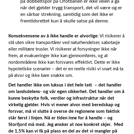
på dobbeltspor på Ofotbanen er ikke veien å gå
når det gjelder trygg transport, det vil være og er
en sårbar strekning, samtidig som det ikke er
fremtidsrettet kun å skulle satse på denne.
Konsekvensene av å ikke handle er alvorlige
: Vi risikerer å
stå uten sikre transportårer ved naturhendelser, sabotasje
eller militære trusler. Vi risikerer at forsyninger ikke når
frem, at evakueringer ikke kan gjennomføres, og at
nordområdene ikke kan forsvares effektivt. Dette er ikke
hypotetiske scenarier – det er en reelle risiki vi snart må ta
på alvor og ikke bare snakke om.
Det handler ikke om luksus i det hele tatt – det handler
om landsdelens- og vår egen sikkerhet. Det handler om å
kunne beskytte folk, verdier og infrastruktur når det
virkelig gjelder. Hvis vi mener alvor med beredskap og
forsvar, må vi slutte å overse de regionene som faktisk
står først i linjen. Nå er tiden inne for å handle – og
Storfjord må med. Jeg ønsker at noe konkret skjer. Med
de 1,5% kan vi få på plass en del av det vi mangler på