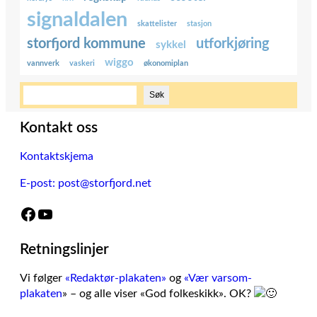
signaldalen
skattelister
stasjon
storfjord kommune
utforkjøring
sykkel
wiggo
vannverk
vaskeri
økonomiplan
S
Søk
ø
k
Kontakt oss
Kontaktskjema
E-post: post@storfjord.net
Facebook
YouTube
Retningslinjer
Vi følger
«Redaktør-plakaten»
og
«Vær varsom-
plakaten
» – og alle viser «God folkeskikk». OK?