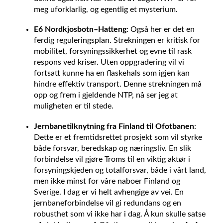
meg uforklarlig, og egentlig et mysterium.
E6 Nordkjosbotn–Hatteng
: Også her er det en
ferdig reguleringsplan. Strekningen er kritisk for
mobilitet, forsyningssikkerhet og evne til rask
respons ved kriser. Uten oppgradering vil vi
fortsatt kunne ha en flaskehals som igjen kan
hindre effektiv transport. Denne strekningen må
opp og frem i gjeldende NTP, nå ser jeg at
muligheten er til stede.
Jernbanetilknytning fra Finland til Ofotbanen
:
Dette er et fremtidsrettet prosjekt som vil styrke
både forsvar, beredskap og næringsliv. En slik
forbindelse vil gjøre Troms til en viktig aktør i
forsyningskjeden og totalforsvar, både i vårt land,
men ikke minst for våre naboer Finland og
Sverige. I dag er vi helt avhengige av vei. En
jernbaneforbindelse vil gi redundans og en
robusthet som vi ikke har i dag. Å kun skulle satse