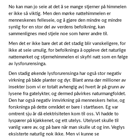
No kan man jo seie at det å se mange stjerner på himmelen
er ikke så viktig. Men den mørke nattehimmelen er
menneskenes felleseie, og å gjøre den mindre og mindre
synlig for en stor del av verdens befolkning, kan
sammenlignes med stjele noe som hører andre til.
Men det er ikke bare det at det stadig blir vanskeligere, for
ikke at seie umulig, for befolkninga å oppleve det naturlige
nattemørket og stjernehimmelen ei skyfri natt som en følge
av lysforurensinga.
Den stadig økende lysforurensinga har også stor negativ
virkning på både planter og dyr. Blant anna dør millioner av
insekter (som vi er totalt avhengig av) hvert år på grunn av
lysene fra gatelykter, og dermed påvirkes naturmangfoldet.
Den har også negativ innvirkning på menneskers helse, og
forskninga på dette området er bare i startfasen. Eg var
omtrent sju år då elektrisiteten kom til oss. Vi hadde to
lyspærer på kjøkkenet, og ett utelys. Utelyset skulle til
vanlig være av, og på bare når man skulle ut og inn. Veglys
eksisterte naturlig nok ikke. Men vi kunne se