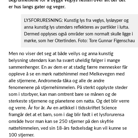
begrunnelsene for å bygge veglys nesten over alt der det
er hus langs gater og veger.
LYSFORURESNING: Kunstig lys fra veglys, lysløyper og
anna kunstig lys utendørs reflekteres av partikler i lufta.
Dermed opplyses også områder som normalt skulle ligge i
mørke, som her Otertinden. Foto: Tore Gunnar Figenschau
Men no viser det seg at både veilys og anna kunstig
belysning utendørs kan ha svært uheldig følger i mange
sammenhenger. En av dem er at stadig færre mennesker får
oppleve å se en mørk nattehimmel med Melkevegen med
alle stjernene, Andromeda-tåka og alle de andre
fenomenene på stjernehimmelen. På sterkt opplyste steder
som i storbyer, kan man omtrent bare se månen og de
sterkeste stjernene og planetene om natta. Og det blir verre
og verre. År for år. Av en artikkel i tidsskriftet Science
framgår det at et barn, som i dag blir født i et lysforurensa
område hvor man kan se 250 stjerner på den skyfrie
nattehimmelen, ved sin 18-års fødselsdag kun vil kunne se
100 stjerner.