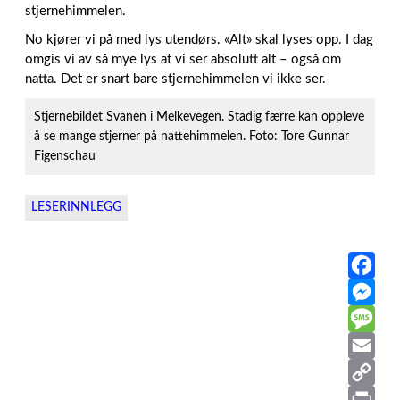
stjernehimmelen.
No kjører vi på med lys utendørs. «Alt» skal lyses opp. I dag
omgis vi av så mye lys at vi ser absolutt alt – også om
natta. Det er snart bare stjernehimmelen vi ikke ser.
Stjernebildet Svanen i Melkevegen. Stadig færre kan oppleve
å se mange stjerner på nattehimmelen. Foto: Tore Gunnar
Figenschau
LESERINNLEGG
F
a
M
c
e
M
e
s
e
E
b
s
s
m
C