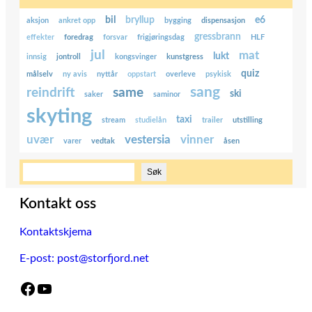
bil
bryllup
e6
aksjon
ankret opp
bygging
dispensasjon
gressbrann
effekter
foredrag
forsvar
frigjøringsdag
HLF
jul
mat
lukt
innsig
jontroll
kongsvinger
kunstgress
quiz
målselv
ny avis
nyttår
oppstart
overleve
psykisk
sang
reindrift
same
ski
saker
saminor
skyting
taxi
stream
studielån
trailer
utstilling
uvær
vestersia
vinner
varer
vedtak
åsen
S
Søk
ø
k
Kontakt oss
Kontaktskjema
E-post: post@storfjord.net
Facebook
YouTube