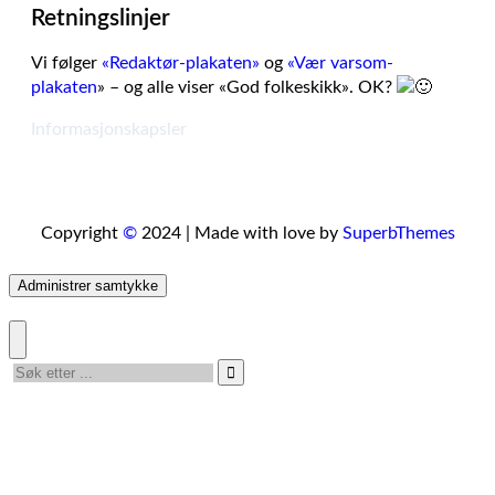
Retningslinjer
Vi følger
«Redaktør-plakaten»
og
«Vær varsom-
plakaten
» – og alle viser «God folkeskikk». OK?
Informasjonskapsler
Copyright
©
2024 | Made with love by
SuperbThemes
Administrer samtykke
Nyheter
Leserinnlegg
Tema
Marked