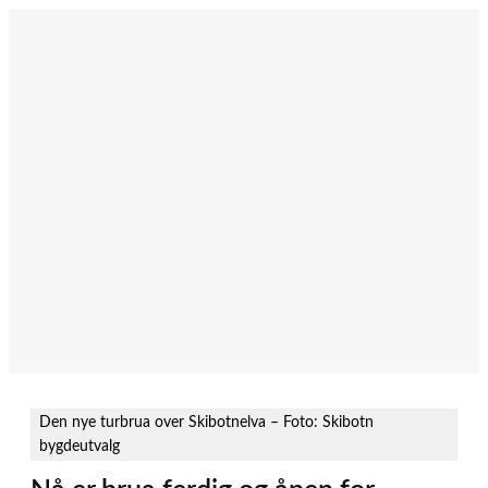
Hopp
til
innhold
Den nye turbrua over Skibotnelva – Foto: Skibotn
bygdeutvalg