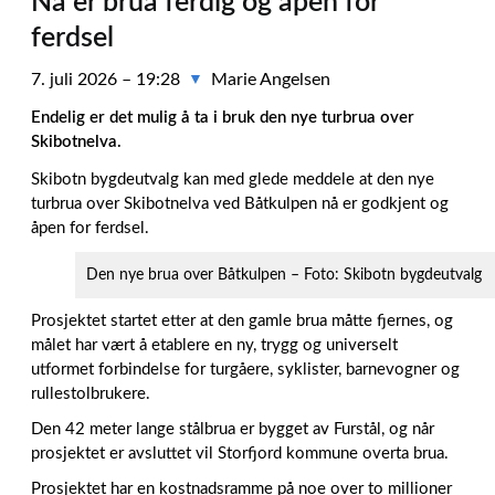
Nå er brua ferdig og åpen for
ferdsel
7. juli 2026 – 19:28
Marie Angelsen
▼
Endelig er det mulig å ta i bruk den nye turbrua over
Skibotnelva.
Skibotn bygdeutvalg kan med glede meddele at den nye
turbrua over Skibotnelva ved Båtkulpen nå er godkjent og
åpen for ferdsel.
Den nye brua over Båtkulpen – Foto: Skibotn bygdeutvalg
Prosjektet startet etter at den gamle brua måtte fjernes, og
målet har vært å etablere en ny, trygg og universelt
utformet forbindelse for turgåere, syklister, barnevogner og
rullestolbrukere.
Den 42 meter lange stålbrua er bygget av Furstål, og når
prosjektet er avsluttet vil Storfjord kommune overta brua.
Prosjektet har en kostnadsramme på noe over to millioner