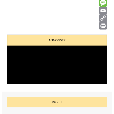
a
M
c
e
M
e
s
e
E
b
s
s
m
C
o
e
s
a
o
P
ANNONSER
o
n
a
i
p
r
k
g
g
l
y
i
e
e
L
n
r
i
t
n
k
VÆRET