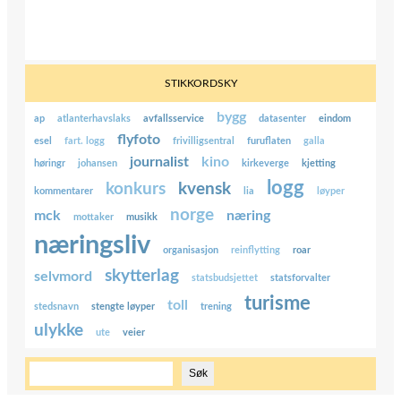
STIKKORDSKY
bygg
ap
atlanterhavslaks
avfallsservice
datasenter
eindom
flyfoto
esel
fart. logg
frivilligsentral
furuflaten
galla
journalist
kino
høringr
johansen
kirkeverge
kjetting
logg
konkurs
kvensk
kommentarer
lia
løyper
norge
mck
næring
mottaker
musikk
næringsliv
organisasjon
reinflytting
roar
skytterlag
selvmord
statsbudsjettet
statsforvalter
turisme
toll
stedsnavn
stengte løyper
trening
ulykke
ute
veier
S
Søk
ø