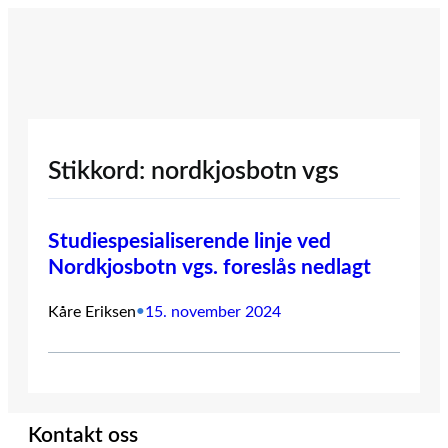
Hopp
til
innhold
Stikkord:
nordkjosbotn vgs
Studiespesialiserende linje ved
Nordkjosbotn vgs. foreslås nedlagt
Kåre Eriksen
•
15. november 2024
Kontakt oss