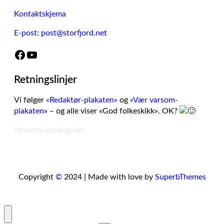
Kontaktskjema
E-post: post@storfjord.net
Facebook
YouTube
Retningslinjer
Vi følger
«Redaktør-plakaten»
og
«Vær varsom-
plakaten
» – og alle viser «God folkeskikk». OK?
Informasjonskapsler
Copyright
©
2024 | Made with love by
SuperbThemes