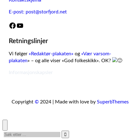
Kontaktskjema
E-post: post@storfjord.net
Facebook
YouTube
Retningslinjer
Vi følger
«Redaktør-plakaten»
og
«Vær varsom-
plakaten
» – og alle viser «God folkeskikk». OK?
Informasjonskapsler
Copyright
©
2024 | Made with love by
SuperbThemes