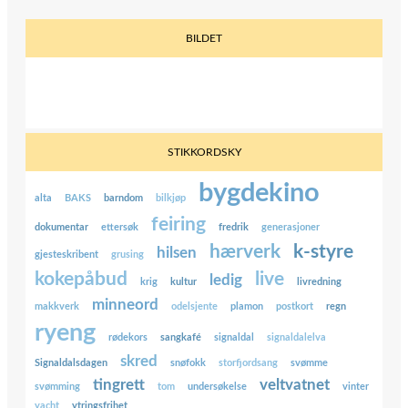
BILDET
STIKKORDSKY
bygdekino
alta
BAKS
barndom
bilkjøp
feiring
dokumentar
ettersøk
fredrik
generasjoner
hærverk
k-styre
hilsen
gjesteskribent
grusing
kokepåbud
live
ledig
krig
kultur
livredning
minneord
makkverk
odelsjente
plamon
postkort
regn
ryeng
rødekors
sangkafé
signaldal
signaldalelva
skred
Signaldalsdagen
snøfokk
storfjordsang
svømme
tingrett
veltvatnet
svømming
tom
undersøkelse
vinter
yacht
ytringsfrihet