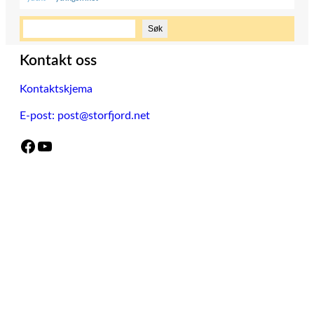
S
Søk
ø
k
Kontakt oss
Kontaktskjema
E-post: post@storfjord.net
Facebook
YouTube
Retningslinjer
Vi følger
«Redaktør-plakaten»
og
«Vær varsom-
plakaten
» – og alle viser «God folkeskikk». OK?
Informasjonskapsler