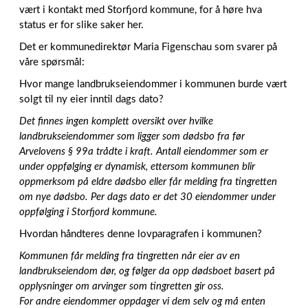
vært i kontakt med Storfjord kommune, for å høre hva
status er for slike saker her.
Det er kommunedirektør Maria Figenschau som svarer på
våre spørsmål:
Hvor mange landbrukseiendommer i kommunen burde vært
solgt til ny eier inntil dags dato?
Det finnes ingen komplett oversikt over hvilke
landbrukseiendommer som ligger som dødsbo fra før
Arvelovens § 99a trådte i kraft. Antall eiendommer som er
under oppfølging er dynamisk, ettersom kommunen blir
oppmerksom på eldre dødsbo eller får melding fra tingretten
om nye dødsbo. Per dags dato er det 30 eiendommer under
oppfølging i Storfjord kommune.
Hvordan håndteres denne lovparagrafen i kommunen?
Kommunen får melding fra tingretten når eier av en
landbrukseiendom dør, og følger da opp dødsboet basert på
opplysninger om arvinger som tingretten gir oss.
For andre eiendommer oppdager vi dem selv og må enten