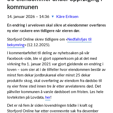
kommunen
14. januar 2026 – 14:36
Kåre Eriksen
▼
En endring i arveloven skal sikre at eiendommer overføres
ny eier raskere enn tidligere når eieren dør.
Storfjord Online skrev tidligere om «
Nedfallsfjøs til
bekymring
» (12.12.2025).
I kommentarfeltet til deling av nyhetssaken på vår
Facebook-side, ble vi gjort oppmerksom på at det med
virkning fra 1. januar 2021 var gjort gjeldende en endring i
loven – som sier at i de tilfeller hvor eiendommen består av
minst fem dekar jordbrukareal eller minst 25 dekar
produktiv skog, skal overføring av eiendom fra dødsbo til
ny eier finne sted innen tre år etter arvelaterens død. Det
påhviler kommunen å varsle dødsboet om fristen. Les hele
lovteksten på Lovdata,
her
!
Det er nå fem år siden lovendringen trådte i kraft og
Storfjord Online har etter ovennevnte sak fra desember