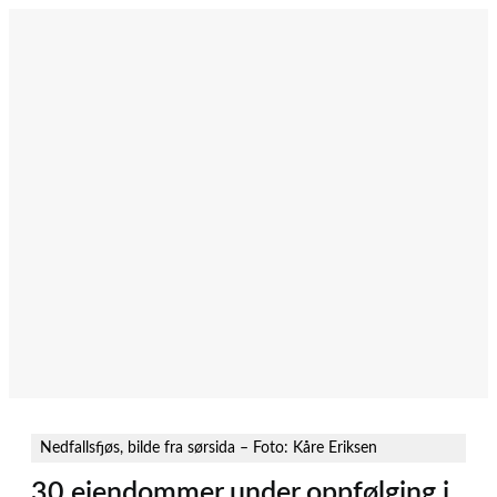
Hopp
til
innhold
Nedfallsfjøs, bilde fra sørsida – Foto: Kåre Eriksen
30 eiendommer under oppfølging i