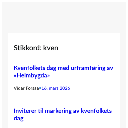
Hopp
til
innhold
Stikkord:
kven
Kvenfolkets dag med urframføring av
«Heimbygda»
Vidar Forsaa
•
16. mars 2026
Inviterer til markering av kvenfolkets
dag