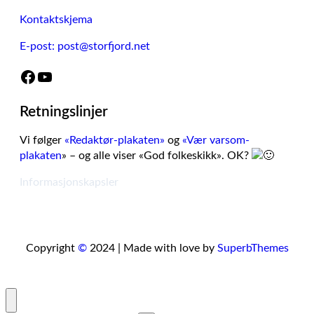
Kontaktskjema
E-post: post@storfjord.net
Facebook
YouTube
Retningslinjer
Vi følger
«Redaktør-plakaten»
og
«Vær varsom-
plakaten
» – og alle viser «God folkeskikk». OK?
Informasjonskapsler
Copyright
©
2024 | Made with love by
SuperbThemes