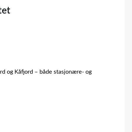
tet
fjord og Kåfjord – både stasjonære- og