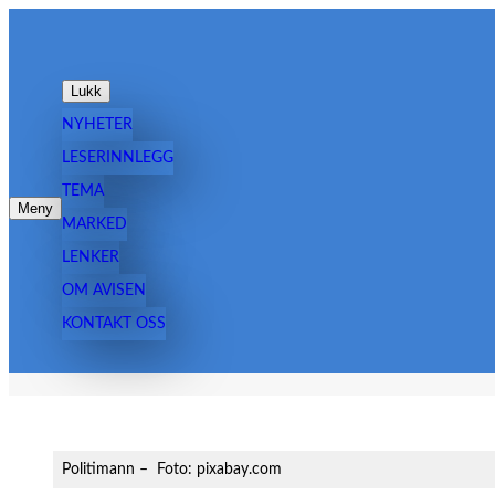
Hopp
til
innhold
Lukk
NYHETER
LESERINNLEGG
TEMA
Meny
MARKED
LENKER
OM AVISEN
KONTAKT OSS
Politimann – Foto: pixabay.com