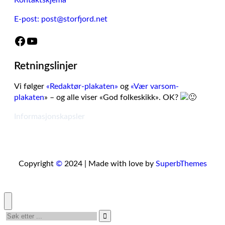
Kontaktskjema
E-post: post@storfjord.net
Facebook
YouTube
Retningslinjer
Vi følger
«Redaktør-plakaten»
og
«Vær varsom-
plakaten
» – og alle viser «God folkeskikk». OK?
Informasjonskapsler
Copyright
©
2024 | Made with love by
SuperbThemes