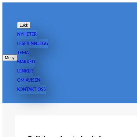
Hopp
til
innhold
Lukk
NYHETER
LESERINNLEGG
TEMA
Meny
MARKED
LENKER
OM AVISEN
KONTAKT OSS