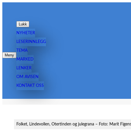
Hopp
til
innhold
Lukk
NYHETER
LESERINNLEGG
TEMA
Meny
MARKED
LENKER
OM AVISEN
KONTAKT OSS
Folket, Lindevollen, Otertinden og julegrana – Foto: Marit Fige