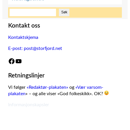
S
Søk
ø
k
Kontakt oss
Kontaktskjema
E-post: post@storfjord.net
Facebook
YouTube
Retningslinjer
Vi følger
«Redaktør-plakaten»
og
«Vær varsom-
plakaten
» – og alle viser «God folkeskikk». OK?
Informasjonskapsler