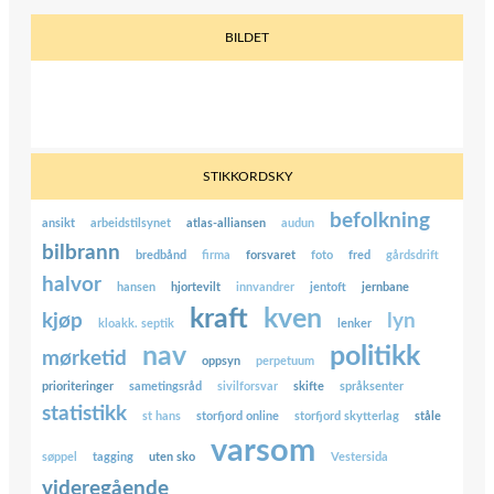
BILDET
STIKKORDSKY
befolkning
ansikt
arbeidstilsynet
atlas-alliansen
audun
bilbrann
bredbånd
firma
forsvaret
foto
fred
gårdsdrift
halvor
hansen
hjortevilt
innvandrer
jentoft
jernbane
kraft
kven
kjøp
lyn
kloakk. septik
lenker
nav
politikk
mørketid
oppsyn
perpetuum
prioriteringer
sametingsråd
sivilforsvar
skifte
språksenter
statistikk
st hans
storfjord online
storfjord skytterlag
ståle
varsom
søppel
tagging
uten sko
Vestersida
videregående