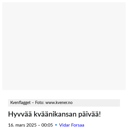
Hopp
til
innhold
Kvenflagget – Foto: www.kvener.no
Hyvvää kväänikansan päivää!
16. mars 2025 – 00:05
Vidar Forsaa
•