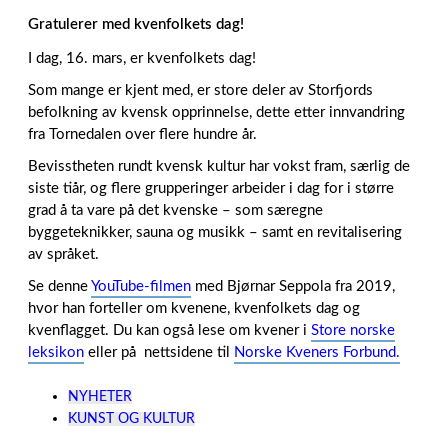
Gratulerer med kvenfolkets dag!
I dag, 16. mars, er kvenfolkets dag!
Som mange er kjent med, er store deler av Storfjords
befolkning av kvensk opprinnelse, dette etter innvandring
fra Tornedalen over flere hundre år.
Bevisstheten rundt kvensk kultur har vokst fram, særlig de
siste tiår, og flere grupperinger arbeider i dag for i større
grad å ta vare på det kvenske – som særegne
byggeteknikker, sauna og musikk – samt en revitalisering
av språket.
Se denne
YouTube-filmen
med Bjørnar Seppola fra 2019,
hvor han forteller om kvenene, kvenfolkets dag og
kvenflagget. Du kan også lese om kvener i
Store norske
leksikon
eller på nettsidene til
Norske Kveners Forbund.
NYHETER
KUNST OG KULTUR