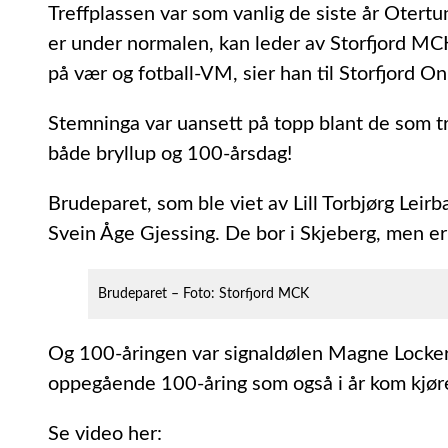
Treffplassen var som vanlig de siste år Oter
er under normalen, kan leder av Storfjord MCK 
på vær og fotball-VM, sier han til Storfjord On
Stemninga var uansett på topp blant de som tre
både bryllup og 100-årsdag!
Brudeparet, som ble viet av Lill Torbjørg Leir
Svein Åge Gjessing. De bor i Skjeberg, men e
Brudeparet – Foto: Storfjord MCK
Og 100-åringen var signaldølen Magne Locker
oppegående 100-åring som også i år kom kjøren
Se video her: