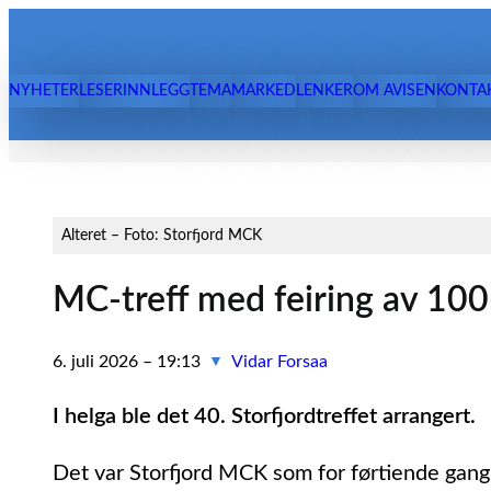
Hopp
til
innhold
NYHETER
LESERINNLEGG
TEMA
MARKED
LENKER
OM AVISEN
KONTA
Alteret – Foto: Storfjord MCK
MC-treff med feiring av 100
6. juli 2026 – 19:13
Vidar Forsaa
▼
I helga ble det 40. Storfjordtreffet arrangert.
Det var Storfjord MCK som for førtiende gang 