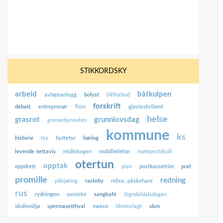
STIKKORDSKY
arbeid
båtkulpen
avløpsanlegg
bolyst
bålforbud
forskrift
debatt
entreprenør
flom
gjesteskribent
helse
grasrot
grunnlovsdag
grensetjenesten
kommune
ks
historie
hrs
hyttetyr
høring
levende nettavis
midtskogen
mobiltelefon
møteprotokoll
otertun
opptak
oppdrett
plan
postkassetrim
prat
promille
redning
påkjøring
rasteby
rebus. påskehare
rus
rydningen
samiske
sangkafé
Signdaldalsdagan
skolemiljø
spermasetthval
sweco
tilrettelagt
ukm