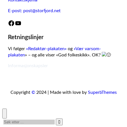
Kontaktskjema
E-post: post@storfjord.net
Facebook
YouTube
Retningslinjer
Vi følger
«Redaktør-plakaten»
og
«Vær varsom-
plakaten
» – og alle viser «God folkeskikk». OK?
Informasjonskapsler
Copyright
©
2024 | Made with love by
SuperbThemes