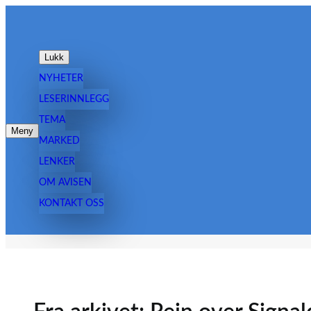
Hopp
til
innhold
Lukk
NYHETER
LESERINNLEGG
TEMA
Meny
MARKED
LENKER
OM AVISEN
KONTAKT OSS