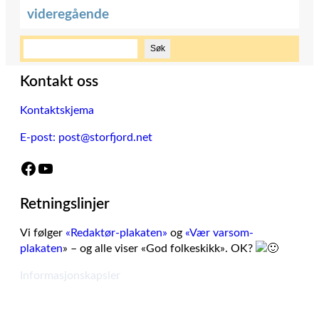
videregående
S
Søk
ø
k
Kontakt oss
Kontaktskjema
E-post: post@storfjord.net
Facebook
YouTube
Retningslinjer
Vi følger
«Redaktør-plakaten»
og
«Vær varsom-
plakaten
» – og alle viser «God folkeskikk». OK?
Informasjonskapsler