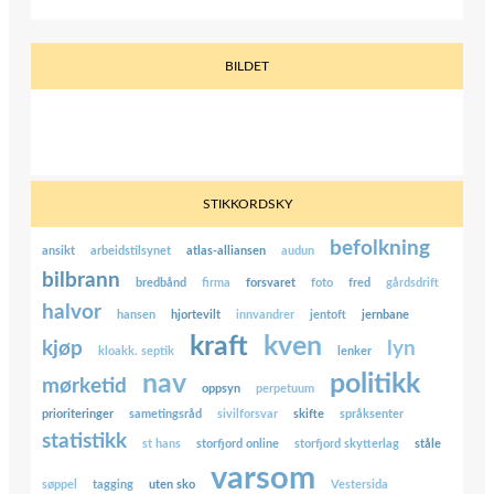
BILDET
STIKKORDSKY
befolkning
ansikt
arbeidstilsynet
atlas-alliansen
audun
bilbrann
bredbånd
firma
forsvaret
foto
fred
gårdsdrift
halvor
hansen
hjortevilt
innvandrer
jentoft
jernbane
kraft
kven
kjøp
lyn
kloakk. septik
lenker
nav
politikk
mørketid
oppsyn
perpetuum
prioriteringer
sametingsråd
sivilforsvar
skifte
språksenter
statistikk
st hans
storfjord online
storfjord skytterlag
ståle
varsom
søppel
tagging
uten sko
Vestersida