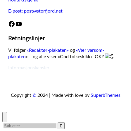
Kontaktskjema
E-post: post@storfjord.net
Facebook
YouTube
Retningslinjer
Vi følger
«Redaktør-plakaten»
og
«Vær varsom-
plakaten
» – og alle viser «God folkeskikk». OK?
Informasjonskapsler
Copyright
©
2024 | Made with love by
SuperbThemes