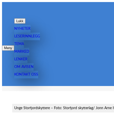
Hopp
til
innhold
Lukk
NYHETER
LESERINNLEGG
TEMA
Meny
MARKED
LENKER
OM AVISEN
KONTAKT OSS
Unge Storfjordskyttere – Foto: Storfjord skytterlag/ Jonn Arne 