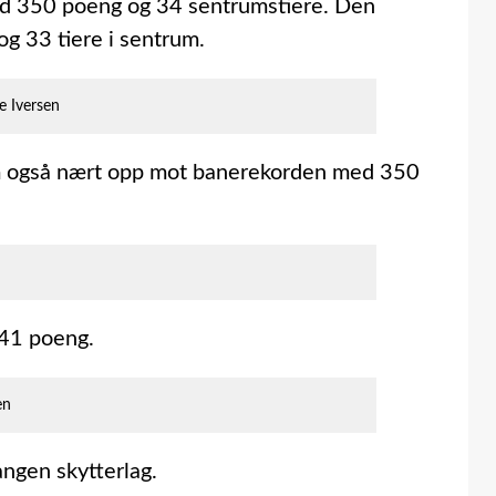
d 350 poeng og 34 sentrumstiere. Den
g 33 tiere i sentrum.
e Iversen
om også nært opp mot banerekorden med 350
341 poeng.
en
ngen skytterlag.