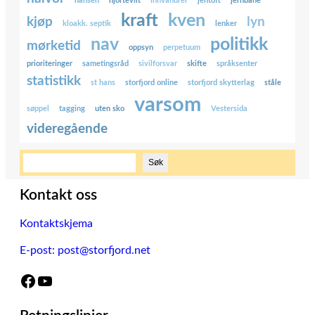
hansen
hjortevilt
innvandrer
jentoft
jernbane
kraft
kven
kjøp
lyn
kloakk. septik
lenker
nav
politikk
mørketid
oppsyn
perpetuum
prioriteringer
sametingsråd
sivilforsvar
skifte
språksenter
statistikk
st hans
storfjord online
storfjord skytterlag
ståle
varsom
søppel
tagging
uten sko
Vestersida
videregående
S
Søk
ø
k
Kontakt oss
Kontaktskjema
E-post: post@storfjord.net
Facebook
YouTube