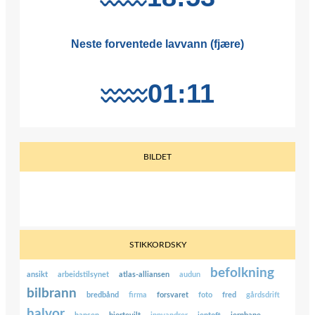
BILDET
STIKKORDSKY
befolkning
ansikt
arbeidstilsynet
atlas-alliansen
audun
bilbrann
bredbånd
firma
forsvaret
foto
fred
gårdsdrift
halvor