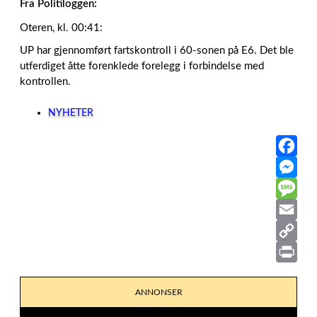
Fra Politiloggen:
Oteren, kl. 00:41:
UP har gjennomført fartskontroll i 60-sonen på E6. Det ble
utferdiget åtte forenklede forelegg i forbindelse med
kontrollen.
NYHETER
F
a
M
c
e
M
e
s
e
E
b
s
s
m
C
o
e
s
a
o
P
ANNONSER
o
n
a
i
p
r
k
g
g
l
y
i