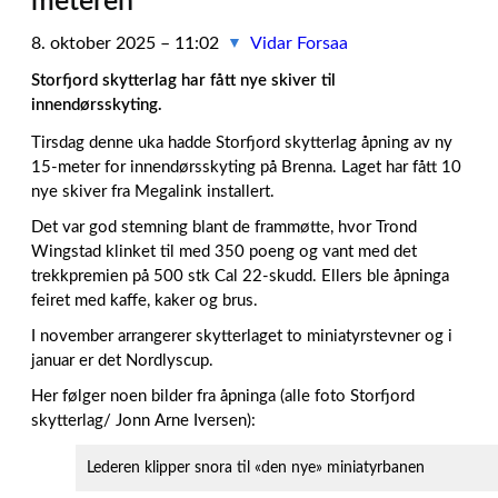
meteren
8. oktober 2025 – 11:02
Vidar Forsaa
▼
Storfjord skytterlag har fått nye skiver til
innendørsskyting.
Tirsdag denne uka hadde Storfjord skytterlag åpning av ny
15-meter for innendørsskyting på Brenna. Laget har fått 10
nye skiver fra Megalink installert.
Det var god stemning blant de frammøtte, hvor Trond
Wingstad klinket til med 350 poeng og vant med det
trekkpremien på 500 stk Cal 22-skudd. Ellers ble åpninga
feiret med kaffe, kaker og brus.
I november arrangerer skytterlaget to miniatyrstevner og i
januar er det Nordlyscup.
Her følger noen bilder fra åpninga (alle foto Storfjord
skytterlag/ Jonn Arne Iversen):
Lederen klipper snora til «den nye» miniatyrbanen