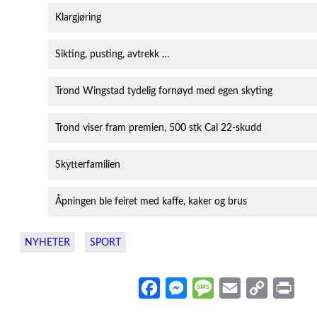
Klargjøring
Sikting, pusting, avtrekk …
Trond Wingstad tydelig fornøyd med egen skyting
Trond viser fram premien, 500 stk Cal 22-skudd
Skytterfamilien
Åpningen ble feiret med kaffe, kaker og brus
NYHETER
SPORT
F
M
M
E
C
P
a
e
e
m
o
r