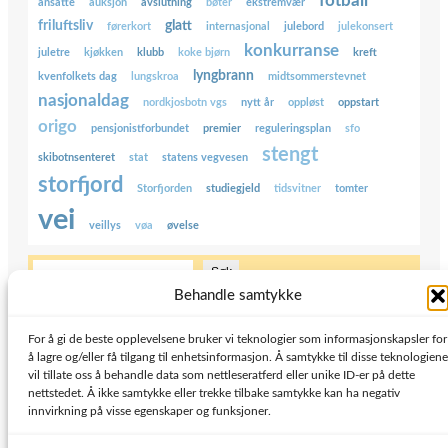
fotball
ansatte
auksjon
avslutning
bøter
ekstremvær
friluftsliv
glatt
førerkort
internasjonal
julebord
julekonsert
konkurranse
juletre
kjøkken
klubb
koke bjørn
kreft
lyngbrann
kvenfolkets dag
lungskroa
midtsommerstevnet
nasjonaldag
nordkjosbotn vgs
nytt år
oppløst
oppstart
origo
pensjonistforbundet
premier
reguleringsplan
sfo
stengt
skibotnsenteret
stat
statens vegvesen
storfjord
Storfjorden
studiegjeld
tidsvitner
tomter
vei
veillys
vøa
øvelse
S
Søk
ø
Behandle samtykke
k
Kontakt oss
For å gi de beste opplevelsene bruker vi teknologier som informasjonskapsler for
å lagre og/eller få tilgang til enhetsinformasjon. Å samtykke til disse teknologiene
Kontaktskjema
vil tillate oss å behandle data som nettleseratferd eller unike ID-er på dette
nettstedet. Å ikke samtykke eller trekke tilbake samtykke kan ha negativ
E-post: post@storfjord.net
innvirkning på visse egenskaper og funksjoner.
Facebook
YouTube