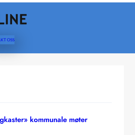
KT OSS
ngkaster» kommunale møter