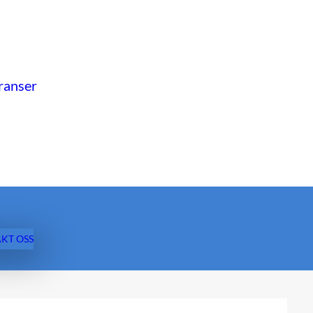
ranser
KT OSS