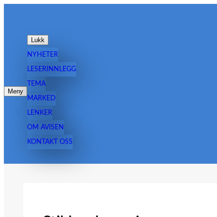
Hopp
til
innhold
Lukk
NYHETER
LESERINNLEGG
TEMA
Meny
MARKED
LENKER
OM AVISEN
KONTAKT OSS