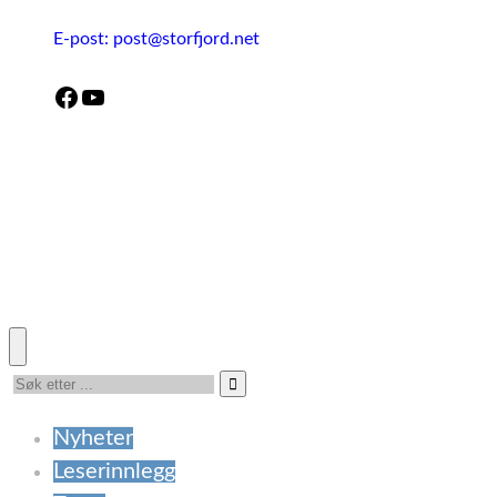
E-post: post@storfjord.net
Facebook
YouTube
Nyheter
Leserinnlegg