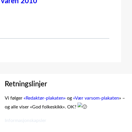
n våren 2010
Retningslinjer
Vi følger
«Redaktør-plakaten»
og
«Vær varsom-plakaten
» –
og alle viser «God folkeskikk». OK?
Informasjonskapsler