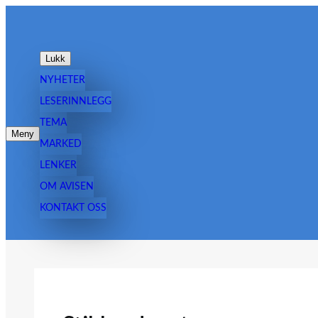
Hopp
til
innhold
Lukk
NYHETER
LESERINNLEGG
TEMA
Meny
MARKED
LENKER
OM AVISEN
KONTAKT OSS