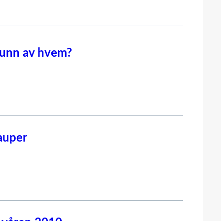
runn av hvem?
gauper