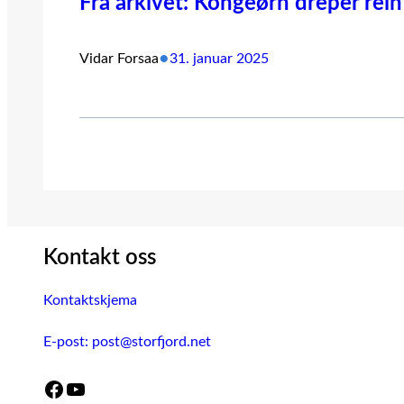
Fra arkivet: Kongeørn dreper rei
•
Vidar Forsaa
31. januar 2025
Kontakt oss
Kontaktskjema
E-post: post@storfjord.net
Facebook
YouTube