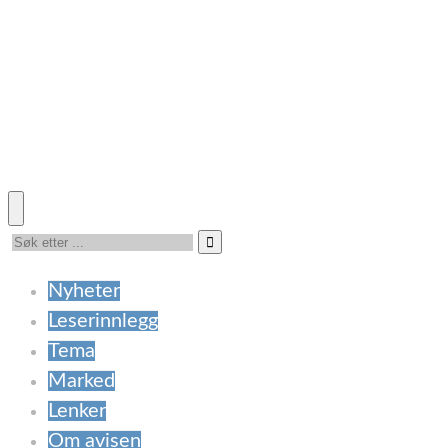
Nyheter
Leserinnlegg
Tema
Marked
Lenker
Om avisen